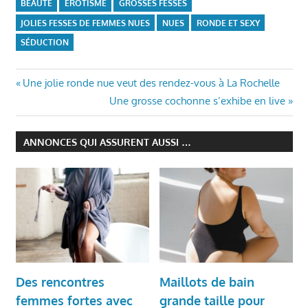
BEAUTÉ
ÉROTISME
GROSSES FESSES
JOLIES FESSES DE FEMMES NUES
NUES
RONDE ET SEXY
SÉDUCTION
Navigation
Previous
Une jolie ronde nue veut des rendez-vous à La Rochelle
Post:
Next
Une grosse cochonne s’exhibe en live
de
Post:
l’article
ANNONCES QUI ASSURENT AUSSI …
Des rencontres
Maillots de bain
femmes fortes avec
grande taille pour