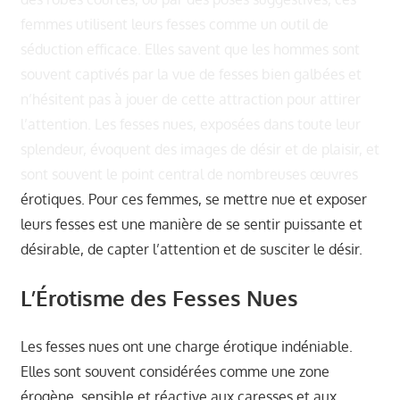
femmes utilisent leurs fesses comme un outil de
séduction efficace. Elles savent que les hommes sont
souvent captivés par la vue de fesses bien galbées et
n’hésitent pas à jouer de cette attraction pour attirer
l’attention. Les fesses nues, exposées dans toute leur
splendeur, évoquent des images de désir et de plaisir, et
sont souvent le point central de nombreuses œuvres
érotiques. Pour ces femmes, se mettre nue et exposer
leurs fesses est une manière de se sentir puissante et
désirable, de capter l’attention et de susciter le désir.
L’Érotisme des Fesses Nues
Les fesses nues ont une charge érotique indéniable.
Elles sont souvent considérées comme une zone
érogène, sensible et réactive aux caresses et aux