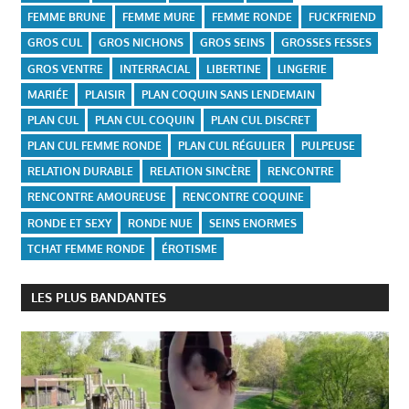
FEMME BRUNE
FEMME MURE
FEMME RONDE
FUCKFRIEND
GROS CUL
GROS NICHONS
GROS SEINS
GROSSES FESSES
GROS VENTRE
INTERRACIAL
LIBERTINE
LINGERIE
MARIÉE
PLAISIR
PLAN COQUIN SANS LENDEMAIN
PLAN CUL
PLAN CUL COQUIN
PLAN CUL DISCRET
PLAN CUL FEMME RONDE
PLAN CUL RÉGULIER
PULPEUSE
RELATION DURABLE
RELATION SINCÈRE
RENCONTRE
RENCONTRE AMOUREUSE
RENCONTRE COQUINE
RONDE ET SEXY
RONDE NUE
SEINS ENORMES
TCHAT FEMME RONDE
ÉROTISME
LES PLUS BANDANTES