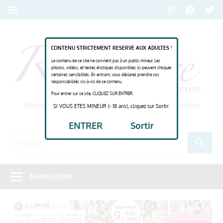
Skip
Pinterest
FaceBook
Twitt
MENU
to
content
R
CONTENU STRICTEMENT RESERVE AUX ADULTES !
R
Le contenu de ce site ne convient pas à un public mineur. Les
photos, vidéos, et textes érotiques disponibles ici peuvent choquer
certaines sensibilités. En entrant, vous déclarez prendre vos
responsabilités vis-à-vis de ce contenu.
Pour entrer sur ce site, CLIQUEZ SUR ENTRER.
Rencontre et chat pour femmes rondes – inscription
SI VOUS ETES MINEUR (- 18 ans), cliquez sur Sortir.
gratuite
ENTRER
Sortir
Search
SEARCH
for:
NAVIGATION