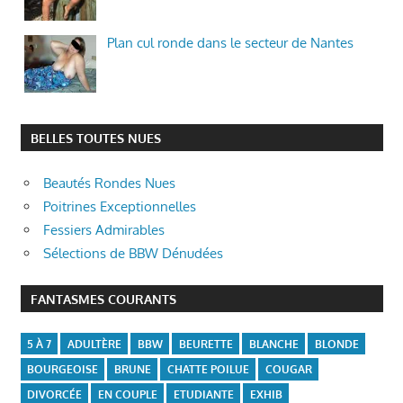
Plan cul ronde dans le secteur de Nantes
BELLES TOUTES NUES
Beautés Rondes Nues
Poitrines Exceptionnelles
Fessiers Admirables
Sélections de BBW Dénudées
FANTASMES COURANTS
5 À 7
ADULTÈRE
BBW
BEURETTE
BLANCHE
BLONDE
BOURGEOISE
BRUNE
CHATTE POILUE
COUGAR
DIVORCÉE
EN COUPLE
ETUDIANTE
EXHIB