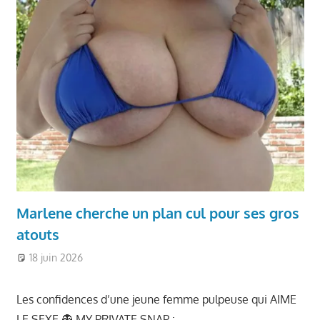
Marlene cherche un plan cul pour ses gros
atouts
18 juin 2026
Ronde et Jolie
Les confidences d’une jeune femme pulpeuse qui AIME
LE SEXE 👻 MY PRIVATE SNAP :